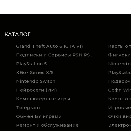
КАТАЛОГ
Grand Theft Auto 6 (GTA VI)
Подписки и Сервисы PSN PS Plus и XBOX Game Pass (Оплата картой)
Фигурки
PlayStation 5
Nintendo
XBox Series X/S
PlayStati
Nintendo Switch
Нейросети (ИИ)
Софт, Wi
Компьютерные игры
Telegram
Игровые
Обмен БУ играми
Очки ви
Ремонт и обслуживание
Электро