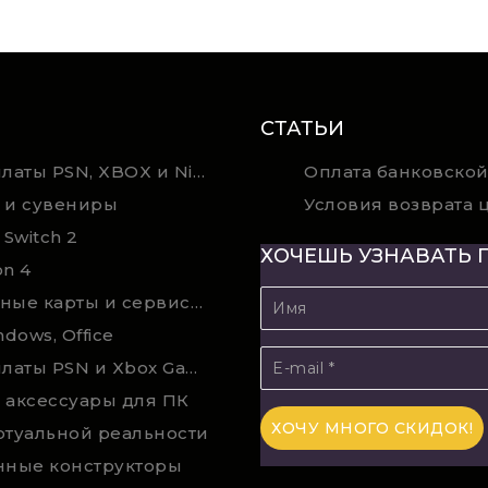
СТАТЬИ
Карты оплаты PSN, XBOX и Nintendo (мгновенная доставка)
Оплата банковской
 и сувениры
 Switch 2
ХОЧЕШЬ УЗНАВАТЬ 
on 4
Подарочные карты и сервисы Spotify, YouTube, Discord, Netflix, Steam (мгновенная доставка)
ndows, Office
Карты оплаты PSN и Xbox Game Pass (покупка в физическом магазине)
 аксессуары для ПК
ртуальной реальности
нные конструкторы