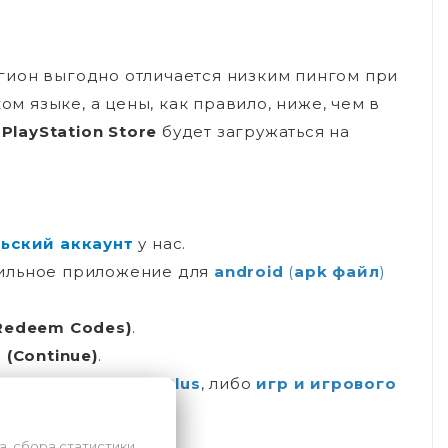
егион выгодно отличается низким пингом при
ом языке, а цены, как правило, ниже, чем в
о
PlayStation Store
будет загружаться на
ьский аккаунт
у нас.
ильное приложение для
android
(
apk файл
)
Redeem Codes)
.
(Continue)
.
тение подписки
PS Plus
, либо
игр и игрового
а, сбора статистики