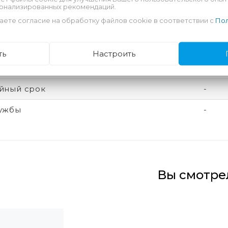
сонализированных рекомендаций.
купкой ознакомьтесь с
договором-офертой
.
аете согласие на обработку файлов cookie в соответствии с
Пол
овара означает соглашение с данным
договором-
ть
Настроить
теристики
йный срок
-
лужбы
-
Вы смотре