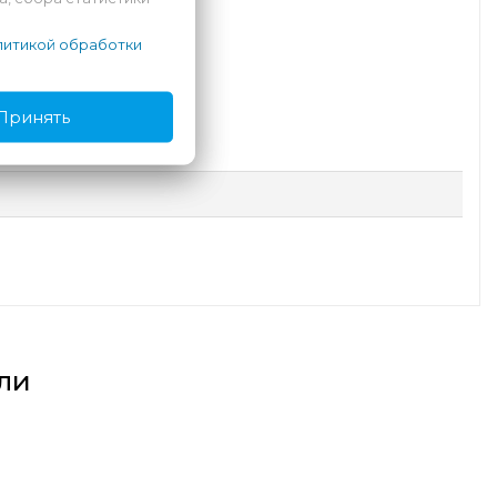
итикой обработки
офертой
.
Принять
ли