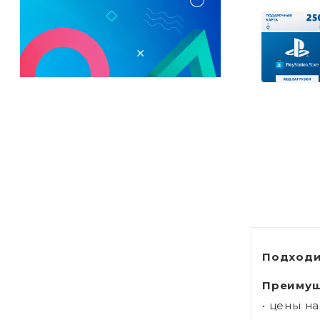
Подходи
Преимущ
• цены н