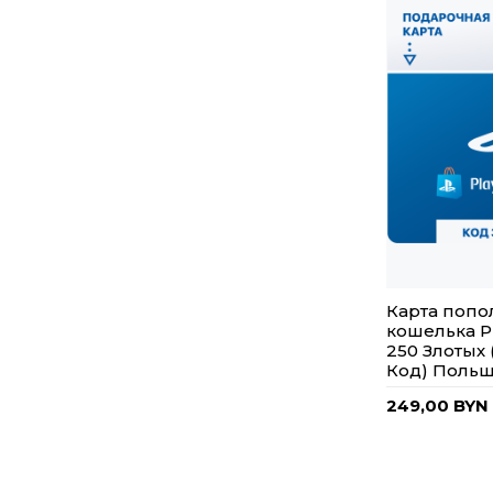
Карта поп
кошелька Pl
250 Злотых
Код) Поль
249,00 BYN