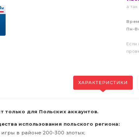
а так
Вре
Пн-Вс
Если 
пров
ХАРАКТЕРИСТИКИ
т только для Польских аккаунтов.
ества использования польского региона:
а игры в районе 200-300 злотых;