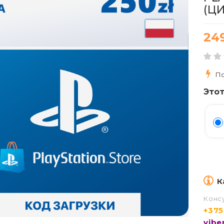
(Ц
24
По
Этот
К
Конс
+375
vibe