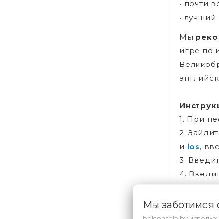
• почти 
• лучший
Мы
реко
игре по 
Великобр
английск
Инструк
1. При н
2. Зайди
и
ios
, вв
3. Введи
4. Введи
5. Внутр
контент
Мы заботимся
belconsole.by использ