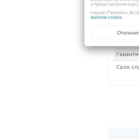
и представления пер
Перед по
Нажав «Принять», Вы д
Оплата т
файлов cookie
.
Отклони
Харак
Гаранти
Срок с