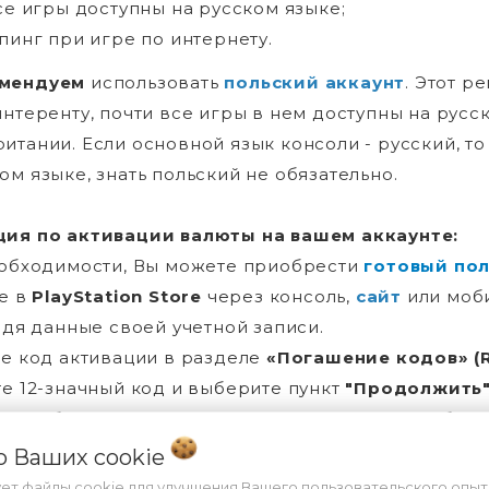
все игры доступны на русском языке;
 пинг при игре по интернету.
мендуем
использовать
польский аккаунт
. Этот р
интеренту, почти все игры в нем доступны на русск
итании. Если основной язык консоли - русский, т
ом языке, знать польский не обязательно.
ция по активации валюты на вашем аккаунте:
еобходимости, Вы можете приобрести
готовый пол
те в
PlayStation Store
через консоль,
сайт
или моб
едя данные своей учетной записи.
те код активации в разделе
«Погашение кодов» (
те 12-значный код и выберите пункт
"Продолжить" 
енний баланс вы можете использовать на приобре
а
.
 о Ваших
cookie
ует файлы cookie для улучшения Вашего пользовательского опыт