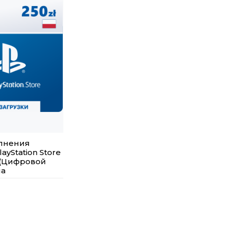
олнения
ayStation Store
 (Цифровой
ша