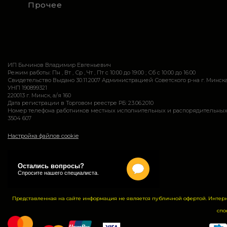
Прочее
ИП Бычинов Владимир Евгеньевич
Режим работы: Пн , Вт , Ср , Чт , Пт c 10:00 до 19:00 ; Сб c 10:00 до 16:00
Свидетельство Выдано 30.11.2007 Администрацией Советского р-на г. Минск
УНП 190899321
220013 г. Минск, а/я 160
Дата регистрации в Торговом реестре РБ: 23.06.2010
Номер телефона работников местных исполнительных и распорядительных 
3504 607
Настройка файлов cookie
Представленная на сайте информация не является публичной офертой. Интер
спо