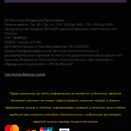
ИП Бычинов Владимир Евгеньевич
Режим работы: Пн , Вт , Ср , Чт , Пт c 10:00 до 19:00 ; Сб c 10:00 до 16:00
Свидетельство Выдано 30.11.2007 Администрацией Советского р-на г.
Минска
УНП 190899321
220013 г. Минск, а/я 160
Дата регистрации в Торговом реестре РБ: 23.06.2010
Номер телефона работников местных исполнительных и
распорядительных органов по месту государственной регистрации ИП
Бычинов Владимир Евгеньевич, уполномоченных рассматривать
обращения покупателей: +375 33 3504 607
Настройка файлов cookie
Представленная на сайте информация не является публичной офертой.
Интернет-магазин не может гарантировать наличие товара в момент
оформления заказа и поэтому подтверждает каждый успешный заказ любым
удобным для клиента способом. Ознакомиться с публичным договором-
офертой можно пройдя по данной
ссылке