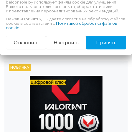
belconsole.by использует файлы cookie для улучшения
Вашего пользовательского опыта, сбора статистики
и представления персонализированных рекомендаций.
Нажав «Принять», Вы даете согласие на обработку файлов
cookie в соответствии с
Политикой обработки файлов
cookie
.
VALORANT 1520 VP код пополнения
Отклонить
Настроить
Принять
56.50
BYN
НОВИНКА