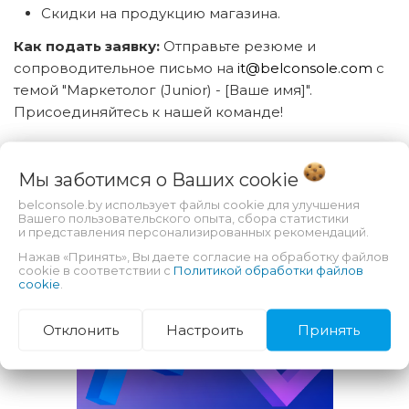
Скидки на продукцию магазина.
Как подать заявку:
Отправьте резюме и
сопроводительное письмо на
it@belconsole.com
с
темой "Маркетолог (Junior) - [Ваше имя]".
Присоединяйтесь к нашей команде!
Мы заботимся о Ваших
cookie
СПЕЦПРЕДЛОЖЕНИЯ
belconsole.by использует файлы cookie для улучшения
Вашего пользовательского опыта, сбора статистики
и представления персонализированных рекомендаций.
Оплата банковской картой
Нажав «Принять», Вы даете согласие на обработку файлов
cookie в соответствии с
Политикой обработки файлов
Условия возврата цифрового товара
cookie
.
Отклонить
Настроить
Принять