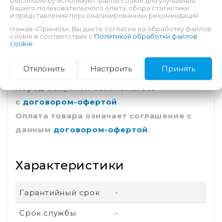
belconsole.by использует файлы cookie для улучшения
4. Введите 12-значный код и выберите
Вашего пользовательского опыта, сбора статистики
и представления персонализированных рекомендаций.
пункт
"Продолжить" (Continue)
.
Нажав «Принять», Вы даете согласие на обработку файлов
5. Внутренний баланс вы можете использовать
cookie в соответствии с
Политикой обработки файлов
cookie
.
на приобретение подписки
PS Plus
, либо
игр
и игрового контента
.
Отклонить
Настроить
Принять
Перед покупкой ознакомьтесь
с
договором-офертой
.
Оплата товара означает соглашение с
данным
договором-офертой
.
Характеристики
Гарантийный срок
-
Срок службы
-