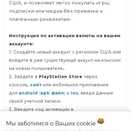
США, и позволяет легко покупать игры,
подписки или медиа без привязки к
платёжным реквизитам.
Инструкция по активации валюты на вашем
аккаунте:
1. Создайте новый аккаунт с регионом США или
войдите в уже существующй акаунт на консоли
на новом пользователе
.
2. Зайдите в
PlayStation Store
через
консоль,
сайт
или мобильное приложение
для
android
(
apk файл
)
и
ios
, введя данные
своей учетной записи.
3. Введите код активации в
разделе
«Погашение кодов» (Redeem
Мы заботимся о Ваших
cookie
Codes)
.