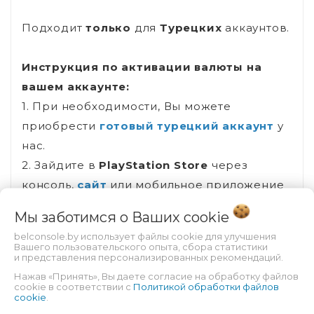
Подходит
только
для
Турецких
аккаунтов.
Инструкция по активации валюты на
вашем аккаунте:
1. При необходимости, Вы можете
приобрести
готовый турецкий аккаунт
у
нас.
2. Зайдите в
PlayStation Store
через
консоль,
сайт
или мобильное приложение
для
android
(
apk файл
)
и
ios
, введя
Мы заботимся о Ваших
cookie
данные своей учетной записи.
belconsole.by использует файлы cookie для улучшения
3. Введите код активации в
Вашего пользовательского опыта, сбора статистики
и представления персонализированных рекомендаций.
разделе
«Погашение кодов» (Redeem
Нажав «Принять», Вы даете согласие на обработку файлов
Codes)
.
cookie в соответствии с
Политикой обработки файлов
cookie
.
4. Введите 12-значный код и выберите