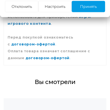
пункт
"Продолжить" (Continue)
.
Отклонить
Настроить
Принять
5. Внутренний баланс вы можете
использовать для приобретения
игр и
игрового контента
.
Перед покупкой ознакомьтесь
с
договором-офертой
.
Оплата товара означает соглашение с
данным
договором-офертой
.
Вы смотрели