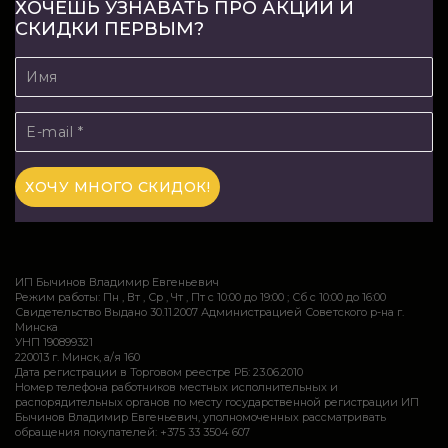
ХОЧЕШЬ УЗНАВАТЬ ПРО АКЦИИ И
СКИДКИ ПЕРВЫМ?
ИП Бычинов Владимир Евгеньевич
Режим работы: Пн , Вт , Ср , Чт , Пт c 10:00 до 19:00 ; Сб c 10:00 до 16:00
Свидетельство Выдано 30.11.2007 Администрацией Советского р-на г.
Минска
УНП 190899321
220013 г. Минск, а/я 160
Дата регистрации в Торговом реестре РБ: 23.06.2010
Номер телефона работников местных исполнительных и
распорядительных органов по месту государственной регистрации ИП
Бычинов Владимир Евгеньевич, уполномоченных рассматривать
обращения покупателей: +375 33 3504 607