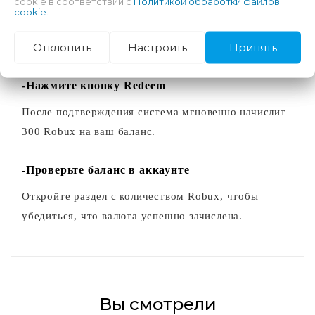
cookie в соответствии с
Политикой обработки файлов
-Введите полученный код карты
cookie
.
Аккуратно введите цифровой код в поле Redeem
Отклонить
Настроить
Принять
Code и проверьте правильность символов.
-Нажмите кнопку Redeem
После подтверждения система мгновенно начислит
300 Robux на ваш баланс.
-Проверьте баланс в аккаунте
Откройте раздел с количеством Robux, чтобы
убедиться, что валюта успешно зачислена.
Вы смотрели