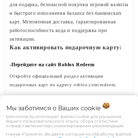
для подарка, безопасной покупки игровой валюты 
и быстрого пополнения баланса без банковских 
карт. Мгновенная доставка, гарантированная 
работоспособность кода и поддержка при 
активации.
Как активировать подарочную карту:
-Перейдите на сайт Roblox Redeem
Откройте официальный раздел активации
подарочных карт по адресу roblox.com/redeem.
-Войдите в свой аккаунт Roblox
Мы заботимся о Ваших
cookie
Авторизуйтесь под своей учётной записью, чтобы
belconsole.by использует файлы cookie для улучшения
Вашего пользовательского опыта, сбора статистики
Robux были начислены на нужный профиль.
и представления персонализированных рекомендаций.
Нажав «Принять», Вы даете согласие на обработку файлов