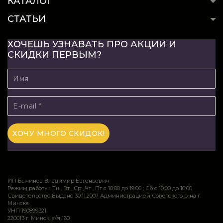
КАТАЛОГ
СТАТЬИ
ХОЧЕШЬ УЗНАВАТЬ ПРО АКЦИИ И
СКИДКИ ПЕРВЫМ?
ИП Бычинов Владимир Евгеньевич
Режим работы: Пн , Вт , Ср , Чт , Пт c 10:00 до 19:00 ; Сб c 10:00 до 16:00
Свидетельство Выдано 30.11.2007 Администрацией Советского р-на г.
Минска
УНП 190899321
220013 г. Минск, а/я 160