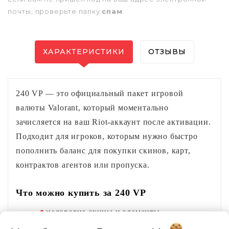
почты, проверьте папку
спам
.
ХАРАКТЕРИСТИКИ
ОТЗЫВЫ
240 VP — это официальный пакет игровой
валюты Valorant, который моментально
зачисляется на ваш Riot‑аккаунт после активации.
Подходит для игроков, которым нужно быстро
пополнить баланс для покупки скинов, карт,
контрактов агентов или пропуска.
Что можно купить за 240 VP
недорогие скины и элементы 
кастомизации