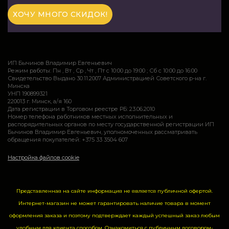
ИП Бычинов Владимир Евгеньевич
Режим работы: Пн , Вт , Ср , Чт , Пт c 10:00 до 19:00 ; Сб c 10:00 до 16:00
Свидетельство Выдано 30.11.2007 Администрацией Советского р-на г.
Минска
УНП 190899321
220013 г. Минск, а/я 160
Дата регистрации в Торговом реестре РБ: 23.06.2010
Номер телефона работников местных исполнительных и
распорядительных органов по месту государственной регистрации ИП
Бычинов Владимир Евгеньевич, уполномоченных рассматривать
обращения покупателей: +375 33 3504 607
Настройка файлов cookie
Представленная на сайте информация не является публичной офертой.
Интернет-магазин не может гарантировать наличие товара в момент
оформления заказа и поэтому подтверждает каждый успешный заказ любым
удобным для клиента способом. Ознакомиться с публичным договором-