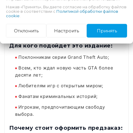
Нажав «Принять», Вы даете согласие на обработку файлов
Огромное количество транспорта:
cookie в соответствии с
Политикой обработки файлов
cookie
.
Автомобили, мотоциклы, лодки, самолеты и
другие виды транспорта доступны для
Отклонить
Настроить
Принять
исследования мира и выполнения миссий.
Для кого подойдет это издание:
Поклонникам серии Grand Theft Auto;
Всем, кто ждал новую часть GTA более
десяти лет;
Любителям игр с открытым миром;
Фанатам криминальных историй;
Игрокам, предпочитающим свободу
выбора.
Почему стоит оформить предзаказ: