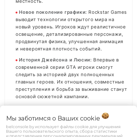
местность.
Новое поколение графики:
Rockstar Games
выводит технологии открытого мира на
новый уровень. Игроков ждут реалистичное
освещение, детализированные персонажи,
продвинутая физика, улучшенная анимация
и невероятная плотность событий.
История Джейсона и Люсии:
Впервые в
современной серии GTA игроки смогут
следить за историей двух полноценных
главных героев. Их отношения, совместные
преступления и борьба за выживание станут
основой сюжетной кампании.
Полная свобода действий:
Участвуйте в
ограблениях, исследуйте мир, покупайте
Мы заботимся о Ваших
cookie
транспорт, выполняйте задания,
belconsole.by использует файлы cookie для улучшения
зарабатывайте деньги и создавайте
Вашего пользовательского опыта, сбора статистики
и представления персонализированных рекомендаций.
собственную криминальную империю.