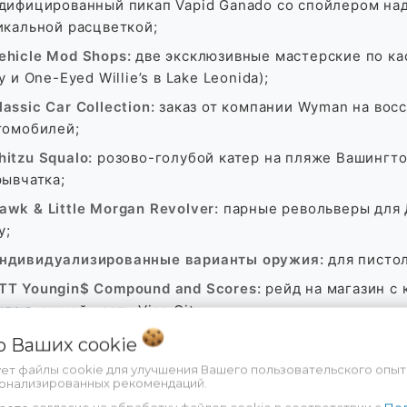
дифицированный пикап Vapid Ganado со спойлером на
икальной расцветкой;
ehicle Mod Shops:
две эксклюзивные мастерские по кас
y и One-Eyed Willie’s в Lake Leonida);
lassic Car Collection:
заказ от компании Wyman на вос
томобилей;
hitzu Squalo:
розово-голубой катер на пляже Вашингто
рывчатка;
awk & Little Morgan Revolver:
парные револьверы для 
y;
ндивидуализированные варианты оружия:
для пистол
TT Youngin$ Compound and Scores:
рейд на магазин с
нда в южной части Vice City;
ice City Styles для Джейсона и Люсии:
эксклюзивная о
 о Ваших
cookie
oodtime Gear:
коллекция одежды, вдохновленная Macca
ует файлы cookie для улучшения Вашего пользовательского опыт
сонализированных рекомендаций.
tock 305 Clothing Store:
эксклюзивный магазин улично