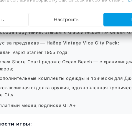
аете согласие на обработку файлов cookie в соответствии с
Пол
ara’s Unisex Salon:
новые прически, варианты бороды, 
lectric Fang Tattoo:
более 50 эксклюзивных татуирово
ть
Настроить
LE;
собое поручение:
отыскать классические тачки для к
ус за предзаказ — Набор Vintage Vice City Pack:
едан Vapid Stanier 1955 года;
араж Shore Court рядом с Ocean Beach — с хранилище
варов;
ополнительные комплекты одежды и прически для Дж
ксклюзивная отделка оружия, вдохновленная тропиче
e City.
платный месяц подписки GTA+
ости игры: