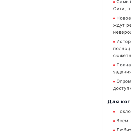
Самый
Сити, 
Новое
ждут р
неверо
Истор
полноц
сюжетн
Полна
задани
Огром
доступ
Для ког
Покло
Всем,
Любит