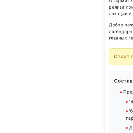
Оформите 
релиза по
локации и
Добро пож
легендарн
главных г
Старт 
Состав 
Пре
’
’
га
Д