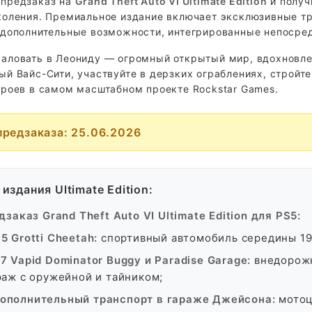
предзаказ на
Grand Theft Auto VI Ultimate Edition
и получ
коления. Премиальное издание включает эксклюзивные т
 дополнительные возможности, интегрированные непосре
аловать в Леониду — огромный открытый мир, вдохновл
ый Вайс-Сити, участвуйте в дерзких ограблениях, строй
ероев в самом масштабном проекте Rockstar Games.
предзаказа: 25.06.2026
издания Ultimate Edition:
дзаказ Grand Theft Auto VI Ultimate Edition для PS5:
95 Grotti Cheetah:
спортивный автомобиль середины 19
67 Vapid Dominator Buggy и Paradise Garage:
внедорожн
раж с оружейной и тайником;
ополнительный транспорт в гараже Джейсона:
мотоци