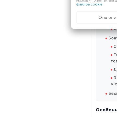
Нажав «Принять», Вы д
файлов cookie
.
S
E
Отклони
FAI
О
Бон
С
Г
то
Д
Э
Vic
Бес
Особенн