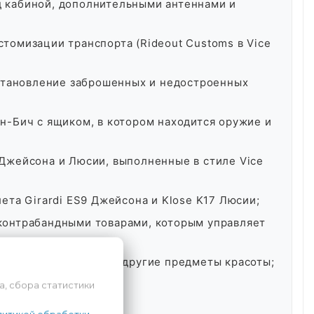
д кабиной, дополнительными антеннами и
томизации транспорта (Rideout Customs в Vice
становление заброшенных и недостроенных
н-Бич с ящиком, в котором находится оружие и
Джейсона и Люсии, выполненные в стиле Vice
ета Girardi ES9 Джейсона и Klose K17 Люсии;
 контрабандными товарами, которым управляет
дежда, татуировки и другие предметы красоты;
 the Gator;
а, сбора статистики
й одежды;