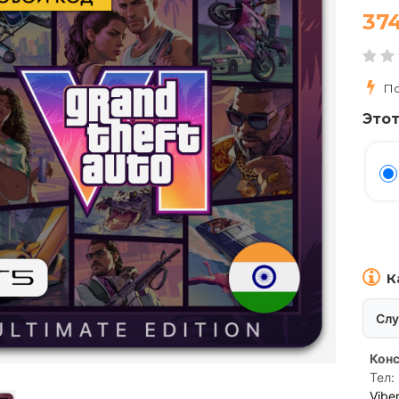
37
По
Этот
К
Слу
Конс
Тел:
Viber