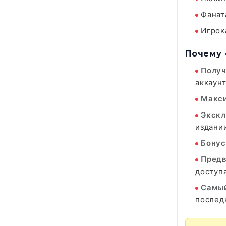
Фанат
Игрок
Почему 
Получ
аккаунт
Макси
Экскл
издани
Бонус
Предв
доступа
Самый
послед