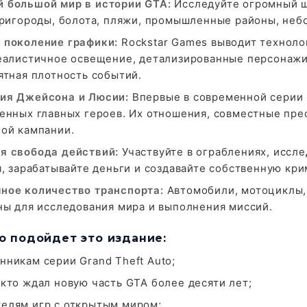
 большой мир в истории GTA:
Исследуйте огромный ш
пригороды, болота, пляжи, промышленные районы, неб
 поколение графики:
Rockstar Games выводит техноло
еалистичное освещение, детализированные персонажи,
ятная плотность событий.
ия Джейсона и Люсии:
Впервые в современной серии G
енных главных героев. Их отношения, совместные пре
ой кампании.
я свобода действий:
Участвуйте в ограблениях, иссле
я, зарабатывайте деньги и создавайте собственную к
ное количество транспорта:
Автомобили, мотоциклы, 
ны для исследования мира и выполнения миссий.
о подойдет это издание:
нникам серии Grand Theft Auto;
 кто ждал новую часть GTA более десяти лет;
елям игр с открытым миром;