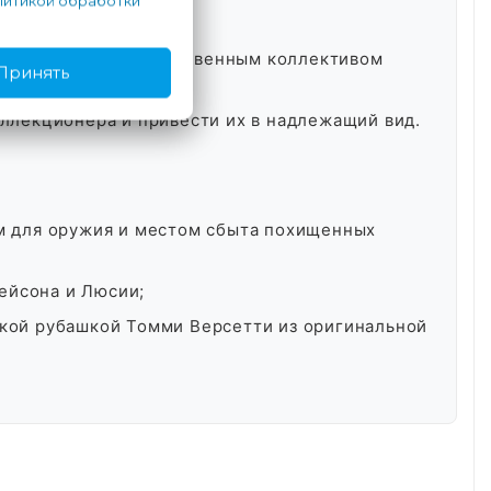
итикой обработки
макияжа и маникюра;
к, созданных художественным коллективом
Принять
оллекционера и привести их в надлежащий вид.
м для оружия и местом сбыта похищенных
ейсона и Люсии;
ской рубашкой Томми Версетти из оригинальной