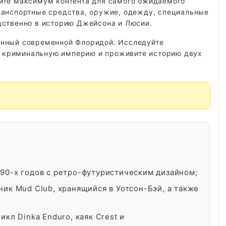
ите максимум контента для самого ожидаемого
ранспортные средства, оружие, одежду, специальные
дственно в историю Джейсона и Люсии.
енный современной Флоридой. Исследуйте
те криминальную империю и проживите историю двух
90-х годов с ретро-футуристическим дизайном;
ик Mud Club, хранящийся в Уотсон-Бэй, а также
кл Dinka Enduro, каяк Crest и