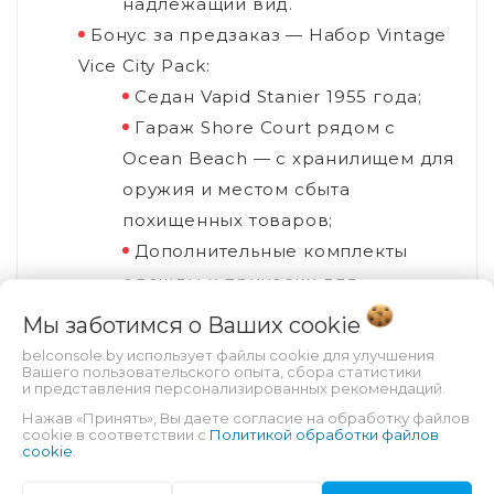
надлежащий вид.
Бонус за предзаказ — Набор Vintage
Vice City Pack:
Седан Vapid Stanier 1955 года;
Гараж Shore Court рядом с
Ocean Beach — с хранилищем для
оружия и местом сбыта
похищенных товаров;
Дополнительные комплекты
одежды и прически для
Джейсона и Люсии;
Мы заботимся о Ваших
cookie
Эксклюзивная отделка оружия,
belconsole.by использует файлы cookie для улучшения
Вашего пользовательского опыта, сбора статистики
вдохновленная тропической
и представления персонализированных рекомендаций.
рубашкой Томми Версетти из
Нажав «Принять», Вы даете согласие на обработку файлов
cookie в соответствии с
Политикой обработки файлов
оригинальной Vice City.
cookie
.
Бесплатный месяц подписки GTA+