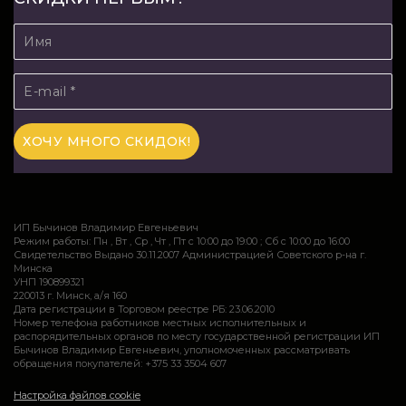
ИП Бычинов Владимир Евгеньевич
Режим работы: Пн , Вт , Ср , Чт , Пт c 10:00 до 19:00 ; Сб c 10:00 до 16:00
Свидетельство Выдано 30.11.2007 Администрацией Советского р-на г.
Минска
УНП 190899321
220013 г. Минск, а/я 160
Дата регистрации в Торговом реестре РБ: 23.06.2010
Номер телефона работников местных исполнительных и
распорядительных органов по месту государственной регистрации ИП
Бычинов Владимир Евгеньевич, уполномоченных рассматривать
обращения покупателей: +375 33 3504 607
Настройка файлов cookie