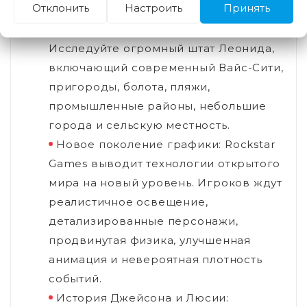
Отклонить
Настроить
Принять
Особенности игры:
Самый большой мир в истории GTA:
Исследуйте огромный штат Леонида,
включающий современный Вайс-Сити,
пригороды, болота, пляжи,
промышленные районы, небольшие
города и сельскую местность.
Новое поколение графики: Rockstar
Games выводит технологии открытого
мира на новый уровень. Игроков ждут
реалистичное освещение,
детализированные персонажи,
продвинутая физика, улучшенная
анимация и невероятная плотность
событий.
История Джейсона и Люсии: