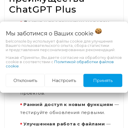
ChatGPT Plus
Доступ к продвинутым моделям
—
улучшенная логика, точность и
Мы заботимся о Ваших
cookie
качество генерации текста.
belconsole.by использует файлы cookie для улучшения
Вашего пользовательского опыта, сбора статистики
Высокая скорость ответа
—
и представления персонализированных рекомендаций.
работает быстро даже при высокой
Нажав «Принять», Вы даете согласие на обработку файлов
cookie в соответствии с
Политикой обработки файлов
нагрузке.
cookie
.
Повышенные лимиты
— больше
Отклонить
Настроить
Принять
запросов для работы, учёбы и
проектов.
Ранний доступ к новым функциям
—
тестируйте обновления первыми.
Улучшенная работа с файлами
—