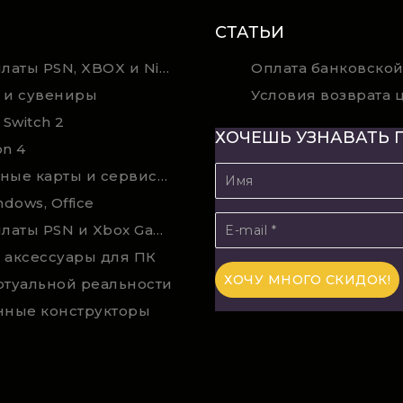
СТАТЬИ
Карты оплаты PSN, XBOX и Nintendo (мгновенная доставка)
Оплата банковской
 и сувениры
 Switch 2
ХОЧЕШЬ УЗНАВАТЬ 
on 4
Подарочные карты и сервисы Spotify, YouTube, Discord, Netflix, Steam (мгновенная доставка)
ndows, Office
Карты оплаты PSN и Xbox Game Pass (покупка в физическом магазине)
 аксессуары для ПК
ртуальной реальности
нные конструкторы