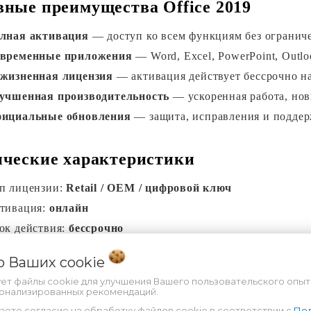
ные преимущества Office 2019
лная активация
 — доступ ко всем функциям без огранич
временные
 приложения
— Word, Excel, PowerPoint, Outloo
жизненная лицензия
 — активация действует бессрочно н
учшенная производительность
 — ускоренная работа, но
ициальные обновления
 — защита, исправления и поддерж
ческие характеристики
п лицензии: 
Retail / OEM / цифровой ключ
тивация: 
онлайн
ок действия: 
бессрочно
личество устройств: 
1 ПК
 о Ваших
cookie
ддерживаемые ОС: 
Windows 10 / Windows 11
ует файлы cookie для улучшения Вашего пользовательского опыт
ык интерфейса: 
многоязычный (включая русский)
сонализированных рекомендаций.
аете согласие на обработку файлов cookie в соответствии с
Пол