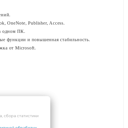
ений.
k, OneNote, Publisher, Access.
а одном ПК.
вые функции и повышенная стабильность.
ка от Microsoft.
а, сбора статистики
итикой обработки