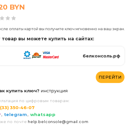
,20
BYN
сле оплаты картой вы получите ключ мгновенно на ваш экран.
 товар вы можете купить на сайтах:
белконсоль.рф
ПЕРЕЙТИ
ак купить ключ?
инструкция
ультация по цифровым товарам:
 (33) 350-46-07
r
,
telegram
,
whatsapp
 же по почте
help.belconsole@gmail.com