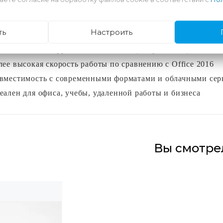
у выбирают Office 2019
ть
Настроить
вые функции Excel (Power Query, улучшенные формулы)
учшенные инструменты PowerPoint (Morph, Zoom)
лее высокая скорость работы по сравнению с Office 2016
вместимость с современными форматами и облачными сер
еален для офиса, учебы, удаленной работы и бизнеса
Вы смотре