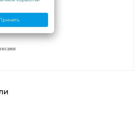
Принять
висами
ли