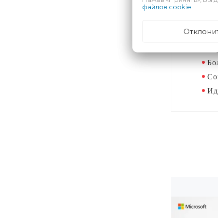
файлов cookie
.
-
Почем
Отклони
Но
Ул
Бо
Со
Ид