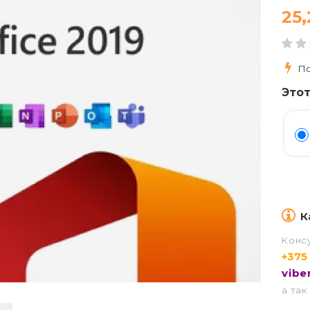
25
По
Этот
К
Конс
+375
vibe
а так