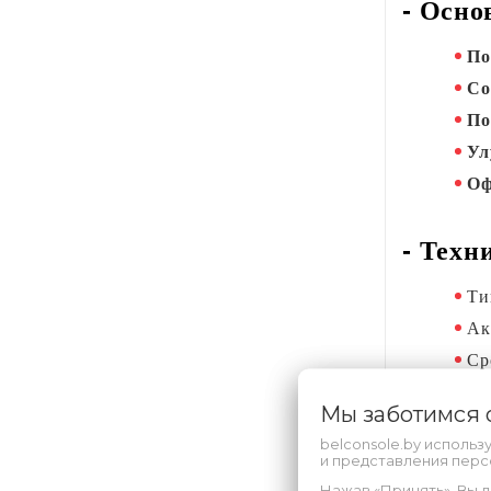
-
Основ
По
Со
По
Ул
Оф
-
Техни
Ти
Ак
Ср
Ко
Мы заботимся
По
belconsole.by использ
Яз
и представления пер
Нажав «Принять», Вы д