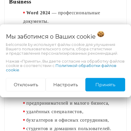
Business
Word 2024
 — профессиональные 
документы.
Excel 2024
 — аналитика, таблицы, 
Мы заботимся о Ваших
cookie
формулы.
belconsole.by использует файлы cookie для улучшения
PowerPoint 2024
 — современные 
Вашего пользовательского опыта, сбора статистики
и представления персонализированных рекомендаций.
презентации.
Нажав «Принять», Вы даете согласие на обработку файлов
Outlook 2024
 — почта и календарь.
cookie в соответствии с
Политикой обработки файлов
cookie
.
OneNote 2024
 — заметки и организация 
информации.
Отклонить
Настроить
Принять
Для кого подходит
-
предпринимателей и малого бизнеса,
удалённых специалистов,
бухгалтеров и офисных сотрудников,
студентов и домашних пользователей.