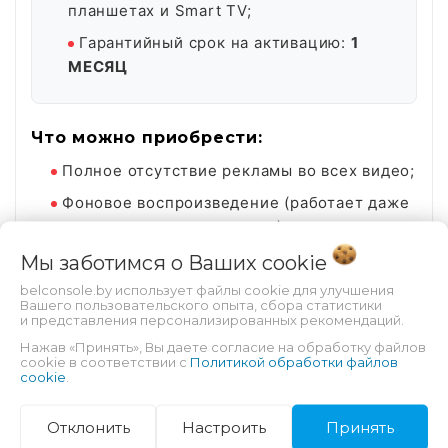
планшетах и Smart TV;
Гарантийный срок на активацию:
1
МЕСЯЦ
Что можно приобрести:
Полное отсутствие рекламы во всех видео;
Фоновое воспроизведение (работает даже
при свернутом приложении);
Возможность скачивать видео для офлайн-
Мы заботимся о Ваших
cookie
просмотра;
belconsole.by использует файлы cookie для улучшения
Вашего пользовательского опыта, сбора статистики
Доступ к YouTube Music без ограничений;
и представления персонализированных рекомендаций.
Просмотр эксклюзивного контента;
Нажав «Принять», Вы даете согласие на обработку файлов
cookie в соответствии с
Политикой обработки файлов
cookie
.
Перед покупкой ознакомьтесь с
договором-
Отклонить
Настроить
Принять
офертой
.