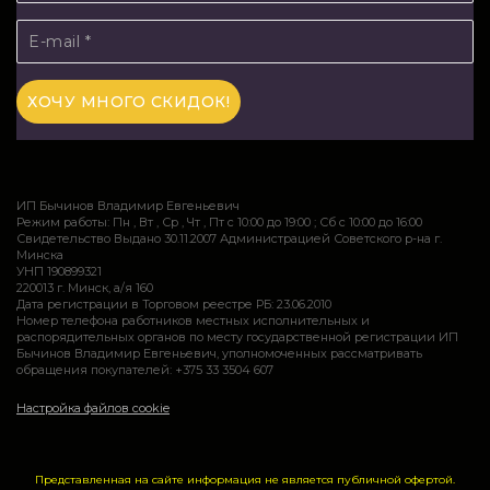
ИП Бычинов Владимир Евгеньевич
Режим работы: Пн , Вт , Ср , Чт , Пт c 10:00 до 19:00 ; Сб c 10:00 до 16:00
Свидетельство Выдано 30.11.2007 Администрацией Советского р-на г.
Минска
УНП 190899321
220013 г. Минск, а/я 160
Дата регистрации в Торговом реестре РБ: 23.06.2010
Номер телефона работников местных исполнительных и
распорядительных органов по месту государственной регистрации ИП
Бычинов Владимир Евгеньевич, уполномоченных рассматривать
обращения покупателей: +375 33 3504 607
Настройка файлов cookie
Представленная на сайте информация не является публичной офертой.