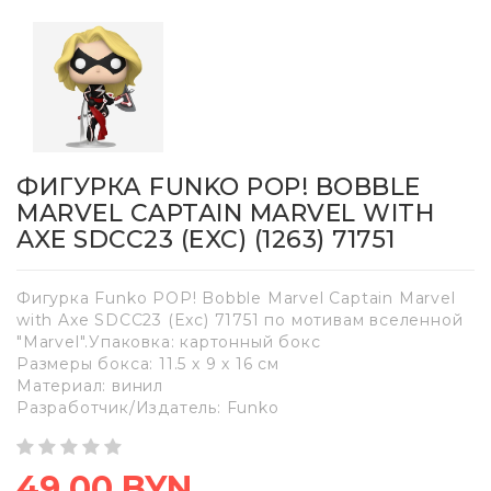
ФИГУРКА FUNKO POP! BOBBLE
MARVEL CAPTAIN MARVEL WITH
AXE SDCC23 (EXC) (1263) 71751
Фигурка Funko POP! Bobble Marvel Captain Marvel
with Axe SDCC23 (Exc) 71751 по мотивам вселенной
"Marvel".Упаковка: картонный бокс
Размеры бокса: 11.5 х 9 х 16 см
Материал: винил
Разработчик/Издатель: Funko
49,00 BYN