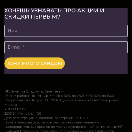
ХОЧЕШЬ УЗНАВАТЬ ПРО АКЦИИ И
СКИДКИ ПЕРВЫМ?
ИП Бычинов Владимир Евгеньевич
Режим работы: Пн , Вт , Ср , Чт , Пт c 10:00 до 19:00 ; Сб c 10:00 до 16:00
Свидетельство Выдано 30.11.2007 Администрацией Советского р-на г.
Минска
УНП 190899321
220013 г. Минск, а/я 160
Дата регистрации в Торговом реестре РБ: 23.06.2010
Номер телефона работников местных исполнительных и
распорядительных органов по месту государственной регистрации ИП
Бычинов Владимир Евгеньевич, уполномоченных рассматривать