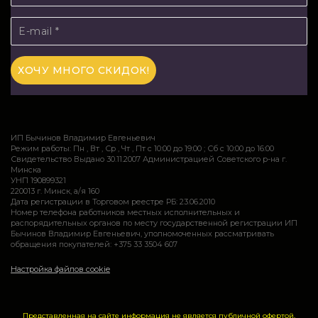
ИП Бычинов Владимир Евгеньевич
Режим работы: Пн , Вт , Ср , Чт , Пт c 10:00 до 19:00 ; Сб c 10:00 до 16:00
Свидетельство Выдано 30.11.2007 Администрацией Советского р-на г.
Минска
УНП 190899321
220013 г. Минск, а/я 160
Дата регистрации в Торговом реестре РБ: 23.06.2010
Номер телефона работников местных исполнительных и
распорядительных органов по месту государственной регистрации ИП
Бычинов Владимир Евгеньевич, уполномоченных рассматривать
обращения покупателей: +375 33 3504 607
Настройка файлов cookie
Представленная на сайте информация не является публичной офертой.