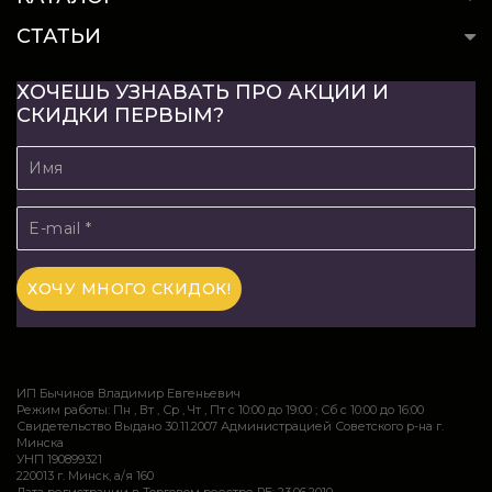
СТАТЬИ
ХОЧЕШЬ УЗНАВАТЬ ПРО АКЦИИ И
СКИДКИ ПЕРВЫМ?
ИП Бычинов Владимир Евгеньевич
Режим работы: Пн , Вт , Ср , Чт , Пт c 10:00 до 19:00 ; Сб c 10:00 до 16:00
Свидетельство Выдано 30.11.2007 Администрацией Советского р-на г.
Минска
УНП 190899321
220013 г. Минск, а/я 160
Дата регистрации в Торговом реестре РБ: 23.06.2010