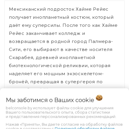
Мексиканский подросток Хайме Рейес
получает инопланетный костюм, который
даёт ему суперсилы. После того как Хайме
Рейес заканчивает колледж и
возвращается в родной город Палмера-
Сити, его выбирают в качестве носителя
Скарабея, древней инопланетной
биотехнологической реликвии, которая
наделяет его мощным экзоскелетом-
бронёй, превращая в супергероя по
имени Синий Жук
Мы заботимся о Ваших
cookie
belconsole.by использует файлы cookie для улучшения
Вашего пользовательского опыта, сбора статистики
Вы смотрели
и представления персонализированных рекомендаций.
Нажав «Принять», Вы даете согласие на обработку файлов
cookie в соответствии с
Политикой обработки файлов