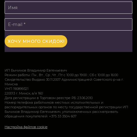
ИП Бычинов Владимир Евгеньевич
Режим работы: Пн , Вт , Ср , Чт , Пт c 10:00 до 19:00 ; Сб c 10:00 до 16:00
Свидетельство Выдано 30.11.2007 Администрацией Советского р-на г.
Минска
УНП 190899321
220013 г. Минск, а/я 160
Дата регистрации в Торговом реестре РБ: 23.06.2010
Номер телефона работников местных исполнительных и
распорядительных органов по месту государственной регистрации ИП
Бычинов Владимир Евгеньевич, уполномоченных рассматривать
обращения покупателей: +375 33 3504 607
Настройка файлов cookie