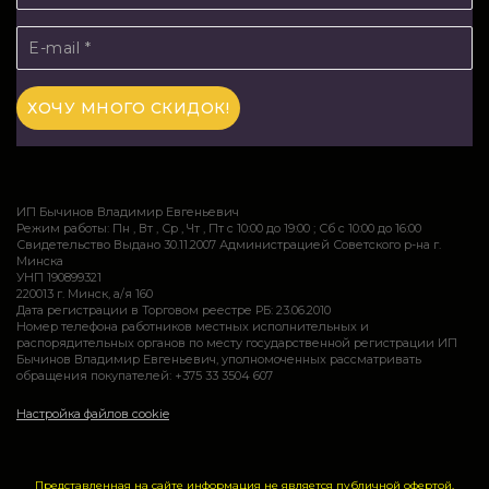
ИП Бычинов Владимир Евгеньевич
Режим работы: Пн , Вт , Ср , Чт , Пт c 10:00 до 19:00 ; Сб c 10:00 до 16:00
Свидетельство Выдано 30.11.2007 Администрацией Советского р-на г.
Минска
УНП 190899321
220013 г. Минск, а/я 160
Дата регистрации в Торговом реестре РБ: 23.06.2010
Номер телефона работников местных исполнительных и
распорядительных органов по месту государственной регистрации ИП
Бычинов Владимир Евгеньевич, уполномоченных рассматривать
обращения покупателей: +375 33 3504 607
Настройка файлов cookie
Представленная на сайте информация не является публичной офертой.