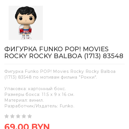
ФИГУРКА FUNKO POP! MOVIES
ROCKY ROCKY BALBOA (1713)​ 83548
Фигурка Funko POP! Movies Rocky Rocky Balboa
(1713)​ 83548 по мотивам фильма "Рокки".
Упаковка: картонный бокс.
Размеры бокса: 11.5 х 9 х 16 см.
Материал: винил.
Разработчик/Издатель: Funko.
69,00 BYN