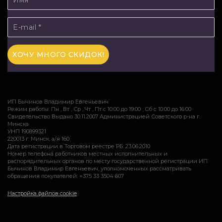
ИП Бычинов Владимир Евгеньевич
Режим работы: Пн , Вт , Ср , Чт , Пт c 10:00 до 19:00 ; Сб c 10:00 до 16:00
Свидетельство Выдано 30.11.2007 Администрацией Советского р-на г.
Минска
УНП 190899321
220013 г. Минск, а/я 160
Дата регистрации в Торговом реестре РБ: 23.06.2010
Номер телефона работников местных исполнительных и
распорядительных органов по месту государственной регистрации ИП
Бычинов Владимир Евгеньевич, уполномоченных рассматривать
обращения покупателей: +375 33 3504 607
Настройка файлов cookie