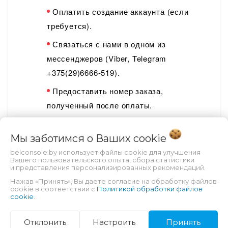
Оплатить создание аккаунта (если
требуется).
Связаться с нами в одном из
мессенджеров (Viber, Telegram
+375(29)
6666-
5
19
).
Предоставить номер заказа,
полученный после оплаты.
Предоставить данные от аккаунта
Мы заботимся о Ваших
cookie
(почта и пароль), если не оплачивали его
создание.
belconsole.by использует файлы cookie для улучшения
Вашего пользовательского опыта, сбора статистики
и представления персонализированных рекомендаций.
Оставаться на связи (время ответа
Нажав «Принять», Вы даете согласие на обработку файлов
менеджера – 10-60 минут в рабочее
cookie в соответствии с
Политикой обработки файлов
cookie
.
время).
Следовать инструкциям менеджера при
Отклонить
Настроить
Принять