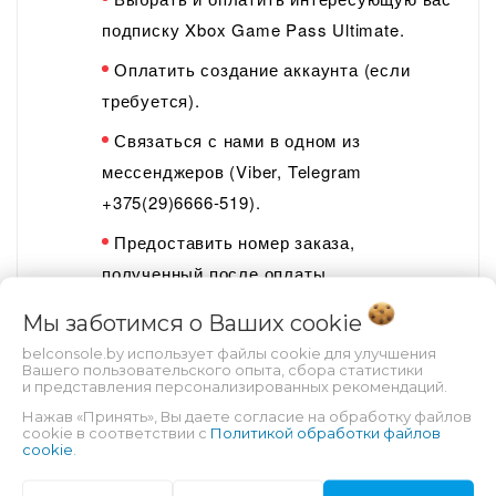
подписку Xbox Game Pass Ultimate.
Оплатить создание аккаунта (если
требуется).
Связаться с нами в одном из
мессенджеров (Viber, Telegram
+375(29)
6666-
5
19
).
Предоставить номер заказа,
полученный после оплаты.
Предоставить данные от аккаунта
Мы заботимся о Ваших
cookie
(почта и пароль), если не оплачивали его
belconsole.by использует файлы cookie для улучшения
Вашего пользовательского опыта, сбора статистики
создание.
и представления персонализированных рекомендаций.
Оставаться на связи (время ответа
Нажав «Принять», Вы даете согласие на обработку файлов
cookie в соответствии с
Политикой обработки файлов
менеджера – 10-60 минут в рабочее
cookie
.
время).