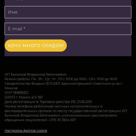
ИП Бычинов Владимир Евгеньевич
Режим работы: Пн , Вт , Ср , Чт , Пт c 10:00 до 19:00 ; Сб c 10:00 до 16:00
Свидетельство Выдано 30.11.2007 Администрацией Советского р-на г.
Минска
УНП 190899321
220013 г. Минск, а/я 160
Дата регистрации в Торговом реестре РБ: 23.06.2010
Номер телефона работников местных исполнительных и
распорядительных органов по месту государственной регистрации ИП
Бычинов Владимир Евгеньевич, уполномоченных рассматривать
обращения покупателей: +375 33 3504 607
Настройка файлов cookie