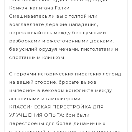
Кенуэя, капитана Галки.
Смешиваетесь ли вы с толпой или
возглавляете дерзкие нападения,
переключайтесь между бесшумными
разборками и ожесточенными драками,
без усилий орудуя мечами, пистолетами и
спрятанным клинком
С героями исторических пиратских легенд
на вашей стороне, бросьте вызов
империям в вековом конфликте между
ассасинами и тамплиерами.
КЛАССИЧЕСКАЯ ПЕРЕСТРОЙКА ДЛЯ
УЛУЧШЕНИЯ ОПЫТА: бои были
перестроены для более динамичных
столкновений, с акцентом на парирование