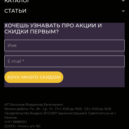
КАТАЛОГ
СТАТЬИ
ХОЧЕШЬ УЗНАВАТЬ ПРО АКЦИИ И
СКИДКИ ПЕРВЫМ?
ИП Бычинов Владимир Евгеньевич
Режим работы: Пн , Вт , Ср , Чт , Пт c 10:00 до 19:00 ; Сб c 10:00 до 16:00
Свидетельство Выдано 30.11.2007 Администрацией Советского р-на г.
Минска
УНП 190899321
220013 г. Минск, а/я 160