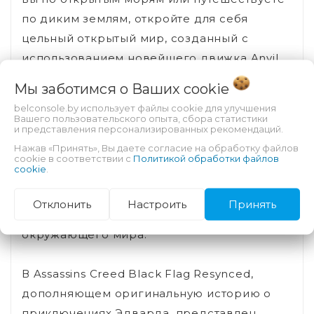
по диким землям, откройте для себя
цельный открытый мир, созданный с
использованием новейшего движка Anvil.
Полюбуйтесь потрясающими видами,
Мы заботимся о Ваших
cookie
преодолевая штормовые воды, ныряя в
belconsole.by использует файлы cookie для улучшения
места подводных кораблекрушений или
Вашего пользовательского опыта, сбора статистики
и представления персонализированных рекомендаций.
пробираясь через густые тропические
Нажав «Принять», Вы даете согласие на обработку файлов
джунгли. Благодаря таким функциям, как
cookie в соответствии с
Политикой обработки файлов
cookie
.
Dolby Atmos и трассировка лучей, каждая
сцена становится еще более
Отклонить
Настроить
Принять
захватывающей, воплощая в жизнь красоту
окружающего мира.
В Assassins Creed Black Flag Resynced,
дополняющем оригинальную историю о
приключениях Эдварда, представлен