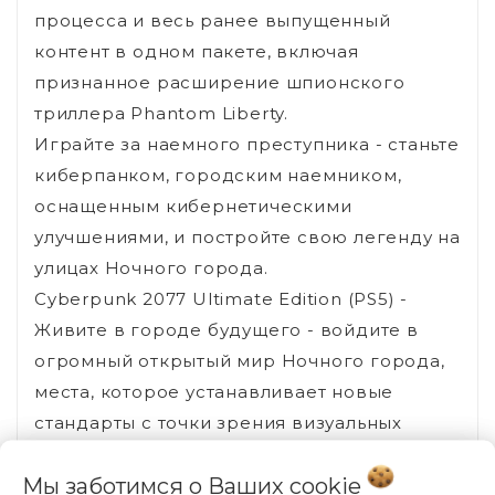
процесса и весь ранее выпущенный
контент в одном пакете, включая
признанное расширение шпионского
триллера Phantom Liberty.
Играйте за наемного преступника - станьте
киберпанком, городским наемником,
оснащенным кибернетическими
улучшениями, и постройте свою легенду на
улицах Ночного города.
Cyberpunk 2077 Ultimate Edition (PS5) -
Живите в городе будущего - войдите в
огромный открытый мир Ночного города,
места, которое устанавливает новые
стандарты с точки зрения визуальных
эффектов, сложности и глубины. Украдите
Мы заботимся о Ваших
cookie
имплантат, дающий вечную жизнь -