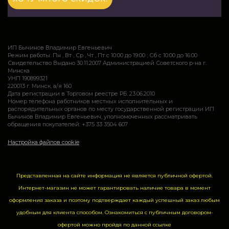
ИП Бычинов Владимир Евгеньевич
Режим работы: Пн , Вт , Ср , Чт , Пт c 10:00 до 19:00 ; Сб c 10:00 до 16:00
Свидетельство Выдано 30.11.2007 Администрацией Советского р-на г.
Минска
УНП 190899321
220013 г. Минск, а/я 160
Дата регистрации в Торговом реестре РБ: 23.06.2010
Номер телефона работников местных исполнительных и
распорядительных органов по месту государственной регистрации ИП
Бычинов Владимир Евгеньевич, уполномоченных рассматривать
обращения покупателей: +375 33 3504 607
Настройка файлов cookie
Представленная на сайте информация не является публичной офертой.
Интернет-магазин не может гарантировать наличие товара в момент
оформления заказа и поэтому подтверждает каждый успешный заказ любым
удобным для клиента способом. Ознакомиться с публичным договором-
офертой можно пройдя по данной
ссылке