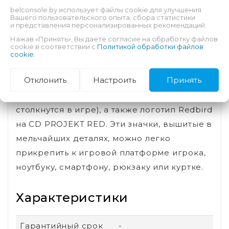
возьмите на себя самую рискованную
belconsole.by использует файлы cookie для улучшения
Вашего пользовательского опыта, сбора статистики
работу в своей жизни и отправляйтесь за
и представления персонализированных рекомендаций.
прототипом имплантата, который является
Нажав «Принять», Вы даете согласие на обработку файлов
cookie в соответствии с
Политикой обработки файлов
ключом к бессмертию.
cookie
.
В наборе Cyberpunk 2077 Ultimate Edition
Отклонить
Настроить
Принять
(PlayStation 5) представлены символы 7
банд Ночного города (с которыми игроки
столкнутся в игре), а также логотип Redbird
на CD PROJEKT RED. Эти значки, вышитые в
мельчайших деталях, можно легко
прикрепить к игровой платформе игрока,
ноутбуку, смартфону, рюкзаку или куртке.
Характеристики
Гарантийный срок
-