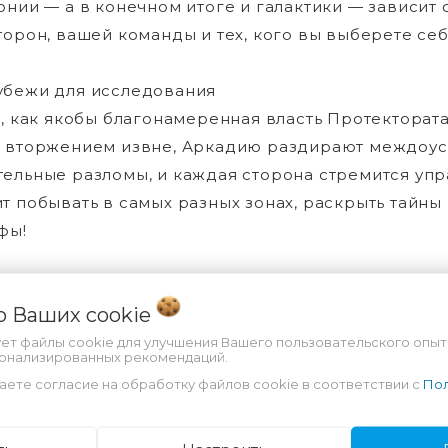
онии — а в конечном итоге и галактики — зависит 
торон, вашей команды и тех, кого вы выберете себ
убежи для исследования
р, как якобы благонамеренная власть Протекторат
 вторжением извне, Аркадию раздирают междоусо
ельные разломы, и каждая сторона стремится упра
т побывать в самых разных зонах, раскрыть тайны
фы!
ные решения и свой путь
 о Ваших
cookie
онаж формируется из способностей и решений, в
ры. Колония реагирует на каждое ваше действие, т
ует файлы cookie для улучшения Вашего пользовательского опыт
сонализированных рекомендаций.
бем мира, проницательным стратегом или агентом 
аете согласие на обработку файлов cookie в соответствии с
Пол
нь глупеньким!