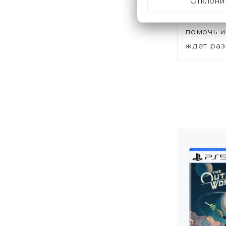
Отклони
Верная 
Знакомьт
помочь и
ждет раз