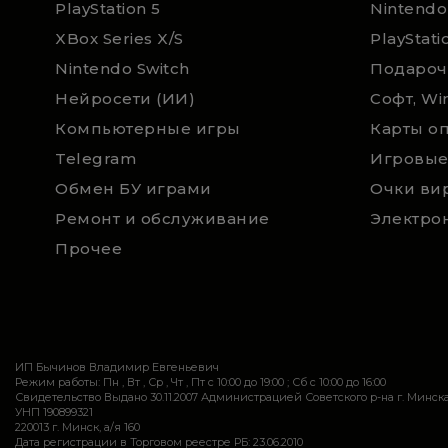
PlayStation 5
Nintendo
XBox Series X/S
PlayStati
Nintendo Switch
Нейросети (ИИ)
Софт, Wi
Компьютерные игры
Telegram
Игровые
Обмен БУ играми
Очки ви
Ремонт и обслуживание
Электро
Прочее
ИП Бычинов Владимир Евгеньевич
Режим работы: Пн , Вт , Ср , Чт , Пт c 10:00 до 19:00 ; Сб c 10:00 до 16:00
Свидетельство Выдано 30.11.2007 Администрацией Советского р-на г. Минск
УНП 190899321
220013 г. Минск, а/я 160
Дата регистрации в Торговом реестре РБ: 23.06.2010