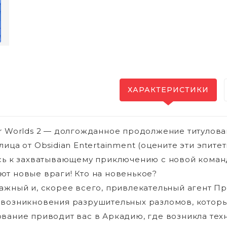
ХАРАКТЕРИСТИКИ
r Worlds 2 — долгожданное продолжение титулова
лица от Obsidian Entertainment (оцените эти эпит
сь к захватывающему приключению с новой коман
т новые враги! Кто на новенькое?
ажный и, скорее всего, привлекательный агент Пр
возникновения разрушительных разломов, которы
вание приводит вас в Аркадию, где возникла техн