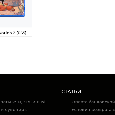
orlds 2 [PS5]
СТАТЬИ
Карты оплаты PSN, XBOX и Nintendo (мгновенная доставка)
Оплата банковской
 и сувениры