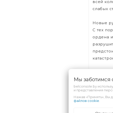
всей кол
слабых с
Новые р
С тех по
ордена и
разрушит
предстои
катастро
Собствен
Мы заботимся
Ваш перс
стиль иг
belconsole.by использ
и представления пер
ней голу
Нажав «Принять», Вы д
Даже оче
файлов cookie
.