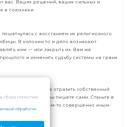
от вас. Ваших решений, ваших сильных и
е в союзники.
а пошатнулась с восстанием их религиозного
бицы. В колонии то и дело возникают
влять ими — или закрыть их. Вам же
 прошлого и изменить судьбу системы на грани
 которых вы сможете отразить собственный
ак что эту историю вы пишете сами. Станьте в
а, сбора статистики
хаоса, — а может, кем-то совершенно иным.
итикой обработки