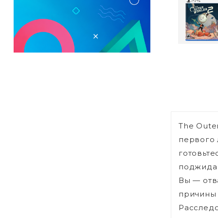
The Oute
первого 
готовьте
поджидаю
Вы — отв
причины 
Расследо