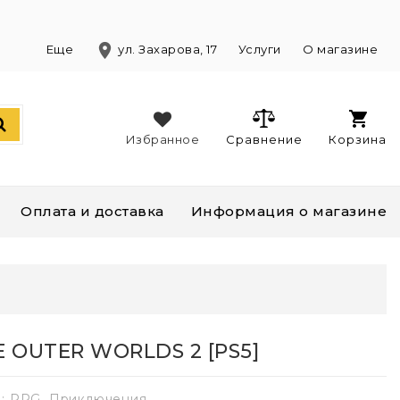
location_on
)
Еще
ул. Захарова, 17
Услуги
О магазине
Избранное
Сравнение
Корзина
Оплата и доставка
Информация о магазине
E OUTER WORLDS 2 [PS5]
: RPG, Приключения