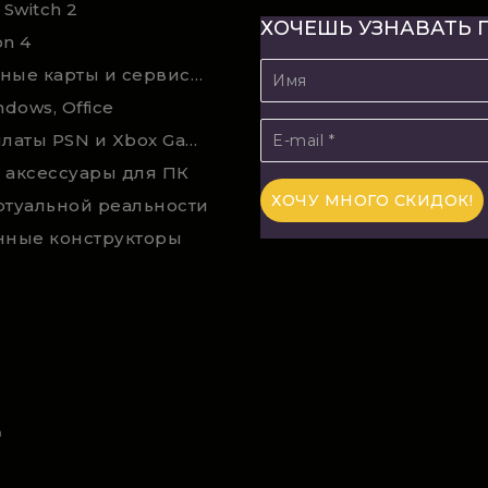
 Switch 2
ХОЧЕШЬ УЗНАВАТЬ 
on 4
Подарочные карты и сервисы Spotify, YouTube, Discord, Netflix, Steam (мгновенная доставка)
ndows, Office
Карты оплаты PSN и Xbox Game Pass (покупка в физическом магазине)
 аксессуары для ПК
ртуальной реальности
нные конструкторы
а