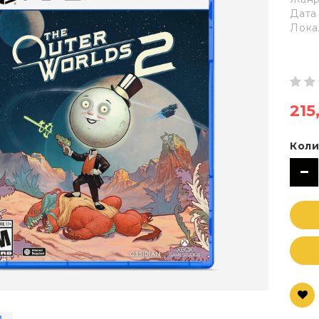
Дата 
Лока
215
Коли