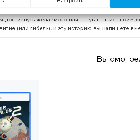
ть
Настроить
команда
есь со спутниками, у каждого из которых — своя и
м достигнуть желаемого или же увлечь их своим д
витие (или гибель), и эту историю вы напишете вме
Вы смотре