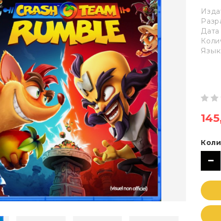
Издат
Разр
Дата
Коли
Язык
145
Коли