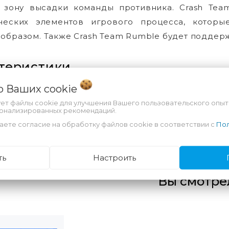
 зону высадки команды противника. Crash Tea
ических элементов игрового процесса, которы
образом. Также Crash Team Rumble будет поддер
теристики
 о Ваших
cookie
йный срок
-
ует файлы cookie для улучшения Вашего пользовательского опыт
сонализированных рекомендаций.
лужбы
-
аете согласие на обработку файлов cookie в соответствии с
Пол
ть
Настроить
Вы смотре