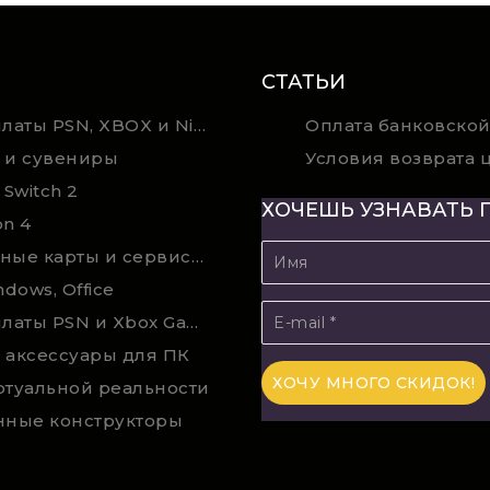
СТАТЬИ
Карты оплаты PSN, XBOX и Nintendo (мгновенная доставка)
Оплата банковской
 и сувениры
 Switch 2
ХОЧЕШЬ УЗНАВАТЬ 
on 4
Подарочные карты и сервисы Spotify, YouTube, Discord, Netflix, Steam (мгновенная доставка)
ndows, Office
Карты оплаты PSN и Xbox Game Pass (покупка в физическом магазине)
 аксессуары для ПК
ртуальной реальности
нные конструкторы