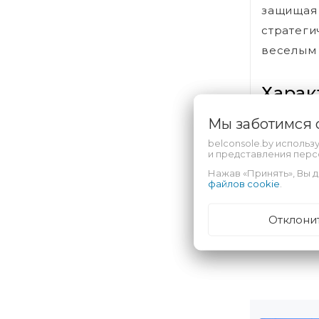
защищая
стратег
веселым 
Харак
Мы заботимся
Гаранти
belconsole.by использ
и представления пер
Срок с
Нажав «Принять», Вы д
файлов cookie
.
Отклони