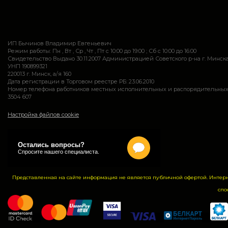
ИП Бычинов Владимир Евгеньевич
Режим работы: Пн , Вт , Ср , Чт , Пт c 10:00 до 19:00 ; Сб c 10:00 до 16:00
Свидетельство Выдано 30.11.2007 Администрацией Советского р-на г. Минск
УНП 190899321
220013 г. Минск, а/я 160
Дата регистрации в Торговом реестре РБ: 23.06.2010
Номер телефона работников местных исполнительных и распорядительных 
3504 607
Настройка файлов cookie
Представленная на сайте информация не является публичной офертой. Интер
спо