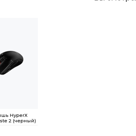
ышь HyperX
aste 2 (черный)