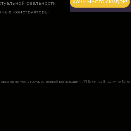
ртуальной реальности
нные конструкторы
а
органов по месту государственной регистрации ИП Бычинов Владимир Евгень