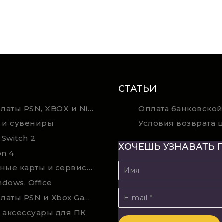
СТАТЬИ
Карты оплаты PSN, XBOX и Nintendo (мгновенная доставка)
Оплата банковской
 и сувениры
 Switch 2
ХОЧЕШЬ УЗНАВАТЬ 
on 4
Подарочные карты и сервисы Spotify, YouTube, Discord, Netflix, Steam (мгновенная доставка)
ndows, Office
Карты оплаты PSN и Xbox Game Pass (покупка в физическом магазине)
 аксессуары для ПК