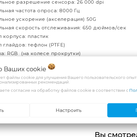
ьное разрешение сенсора: 26 000 dpi
ьная частота опроса: 8000 Гц
ьное ускорение (акселерация) 50G
ьная скорость отслеживания: 650 дюймов/сек
 корпуса: пластик
 глайдов: тефлон (PTFE)
а: RGB (на колесе прокрутки)
рный
 о Ваших
cookie
во кнопок: 6
ует файлы cookie для улучшения Вашего пользовательского опыт
4.3 мм
сонализированных рекомендаций.
66.8 мм
аете согласие на обработку файлов cookie в соответствии с
Пол
38.2 мм
 (без учета кабеля)
ть
Настроить
Вы смотре