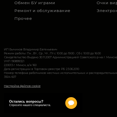
Обмен БУ играми
Очки ви
Ремонт и обслуживание
Электро
Прочее
ИП Бычинов Владимир Евгеньевич
Режим работы: Пн , Вт , Ср , Чт , Пт c 10:00 до 19:00 ; Сб c 10:00 до 16:00
Свидетельство Выдано 30.11.2007 Администрацией Советского р-на г. Минск
УНП 190899321
220013 г. Минск, а/я 160
Дата регистрации в Торговом реестре РБ: 23.06.2010
Номер телефона работников местных исполнительных и распорядительных 
3504 607
Настройка файлов cookie