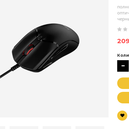
полн
оптич
черн
209
Коли