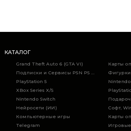
КАТАЛОГ
Grand Theft Auto 6 (GTA VI)
Подписки и Сервисы PSN PS Plus и XBOX Game Pass (Оплата картой)
Фигурки
PlayStation 5
Nintendo
XBox Series X/S
PlayStati
Nintendo Switch
Нейросети (ИИ)
Софт, Wi
Компьютерные игры
Telegram
Игровые