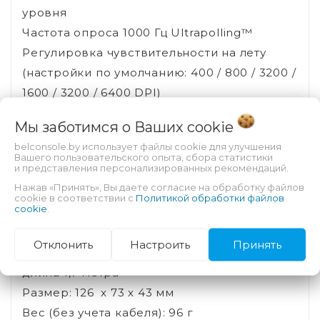
уровня
Частота опроса 1000 Гц Ultrapolling™
Регулировка чувствительности на лету
(настройки по умолчанию: 400 / 800 / 3200 /
1600 / 3200 / 6400 DPI)
Программа управления настройками Razer
Мы заботимся о Ваших
cookie
Synapse 3
belconsole.by использует файлы cookie для улучшения
Поддержка режима Hypershift для
Вашего пользовательского опыта, сбора статистики
и представления персонализированных рекомендаций.
назначение кнопкам вторых функций
Нажав «Принять», Вы даете согласие на обработку файлов
Зеленная подсветка для модели Black
cookie в соответствии с
Политикой обработки файлов
cookie
.
Белая подсветка для модели White
Сверхгладкие ножки Ultraslick™
Отклонить
Настроить
Принять
Кабель в гладкой пластиковой оболочке,
длина 1,7 метра
Размер: 126 x 73 x 43 мм
Вес (без учета кабеля): 96 г